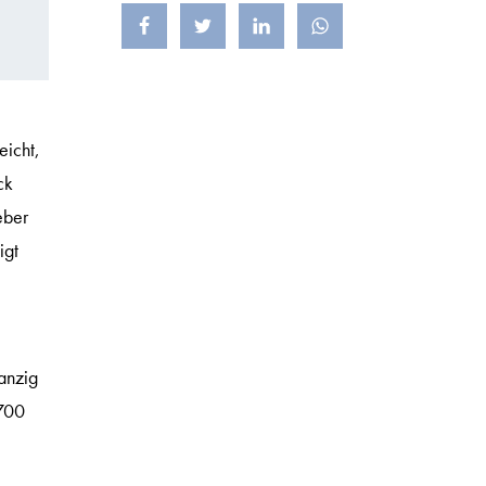
Teilen auf Facebook
Teilen auf X (früher Twitter)
Teilen auf LinkedIn
Teilen auf WhatsApp
icht,
ck
eber
igt
anzig
 700