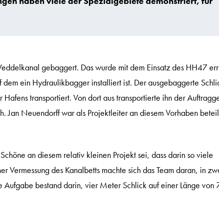
n haben viele der Spezialgebiete demonstriert, für
eddelkanal gebaggert. Das wurde mit dem Einsatz des HH47 erre
 dem ein Hydraulikbagger installiert ist. Der ausgebaggerte Schli
afens transportiert. Von dort aus transportierte ihn der Auftragg
. Jan Neuendorff war als Projektleiter an diesem Vorhaben beteil
 Schöne an diesem relativ kleinen Projekt sei, dass darin so viele
ner Vermessung des Kanalbetts machte sich das Team daran, in zw
e Aufgabe bestand darin, vier Meter Schlick auf einer Länge von