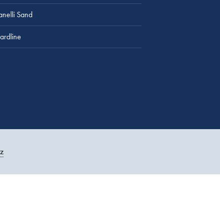
lanelli Sand
ardline
z