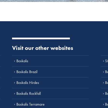
Visit our other websites
Boskalis
S
Boskalis Brazil
B
Boskalis Hirdes
B
Boskalis Rockfall
B
Boskalis Terramare
B