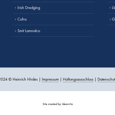
Irish Dredging
L
Cofra
G
Smit Lamnalco
2024 © Heinrich Hirdes |
Impressum
|
Haftungsausschluss
|
Datenschut
Site created by Ideavirta