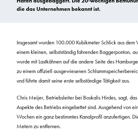
Hafen ausgebaggert. Die 20-wöchigen Bemühunge
die das Unternehmen bekannt ist.
Insgesamt wurden 100.000 Kubikmeter Schlick aus dem V
einem kleinen, selbstständig fahrenden Baggerponton, auf
wurde mit Lastkähnen auf die andere Seite des Hamburger H
zu einem offiziell ausgewiesenen Schlammspeicherbereich
und führte damit seine erste selbständige Tätigkeit aus.
Chris Meijer, Betriebsleiter bei Boskalis Hirdes, sagt, das
Aspekte des Betriebs eingebettet sind. Ausgehend von ei
Wochen ein ganz bestimmtes Kanalprofil anzufertigen. Di
Metern zu entfernen.