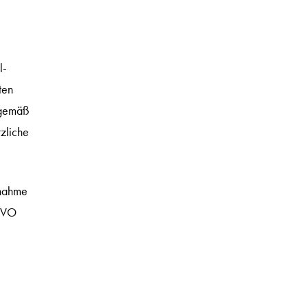
l-
ten
 gemäß
zliche
fnahme
SGVO