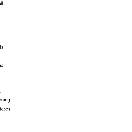
ll
ls
es
,
hrung
ieses