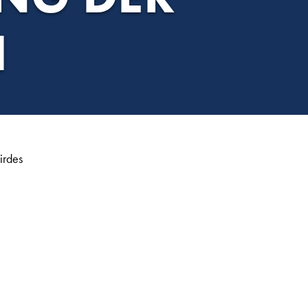
H
irdes