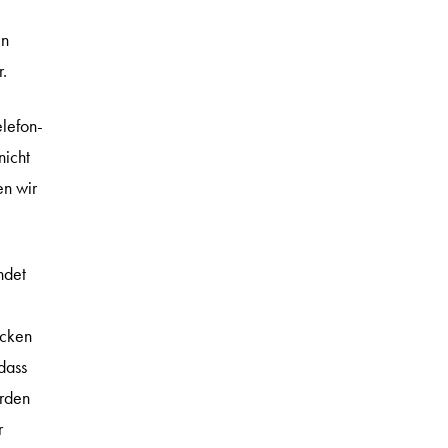
en
.
lefon-
nicht
en wir
ndet
ecken
dass
erden
r