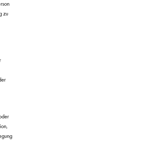
erson
g zu
r
der
oder
ion,
legung