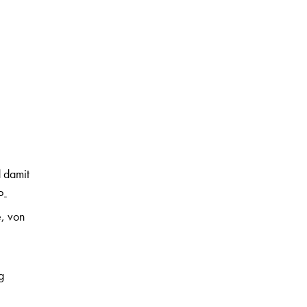
 damit
P-
, von
g