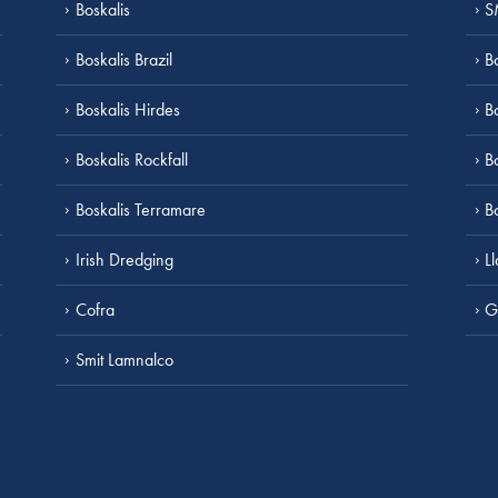
Boskalis
S
Boskalis Brazil
B
Boskalis Hirdes
B
Boskalis Rockfall
B
Boskalis Terramare
B
Irish Dredging
L
Cofra
G
Smit Lamnalco