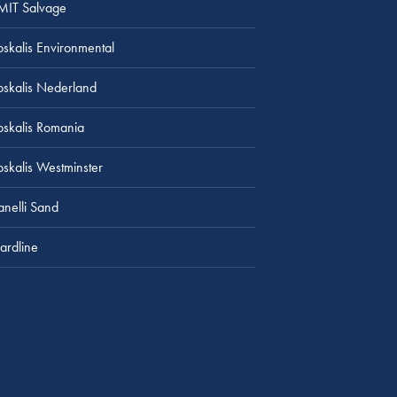
MIT Salvage
oskalis Environmental
oskalis Nederland
oskalis Romania
oskalis Westminster
lanelli Sand
ardline