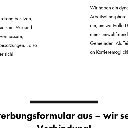
Wir haben ein dyna
Arbeitsatmosphäre.
erdrang besitzen,
ein, um wertvolle 
ie sein. Wir sind
eines umweltfreund
dvermessern,
Gemeinden. Als Teil
fsbesatzungen… also
an Karrieremöglich
r sich!
ewerbungsformular aus – wir se