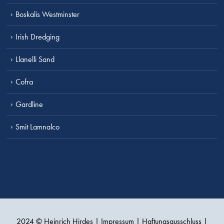
Boskalis Westminster
Irish Dredging
Llanelli Sand
Cofra
Gardline
Smit Lamnalco
2024 © Heinrich Hirdes |
Impressum
|
Haftungsausschluss
|